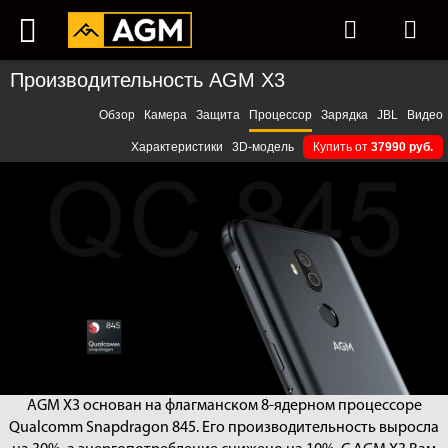
Производительность AGM X3
Обзор
Камера
Защита
Процессор
Зарядка
JBL
Видео
Характеристики
3D-модель
Купить от
37990 руб.
AGM X3 основан на флагманском 8-ядерном процессоре
Qualcomm Snapdragon 845. Его производительность выросла